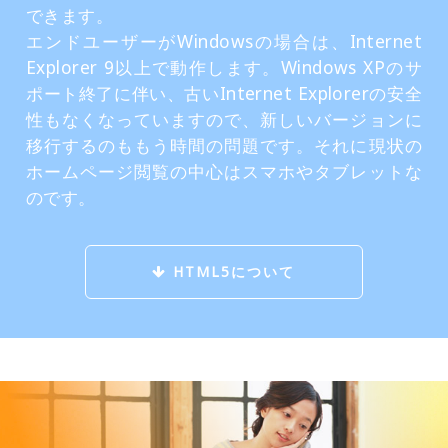
できます。
エンドユーザーがWindowsの場合は、Internet
Explorer 9以上で動作します。Windows XPのサ
ポート終了に伴い、古いInternet Explorerの安全
性もなくなっていますので、新しいバージョンに
移行するのももう時間の問題です。それに現状の
ホームページ閲覧の中心はスマホやタブレットな
のです。
HTML5について